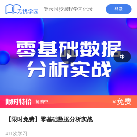
登录同步课程学习记录
登录
播
放
免费
抢购中
￥
【限时免费】零基础数据分析实战
411次学习