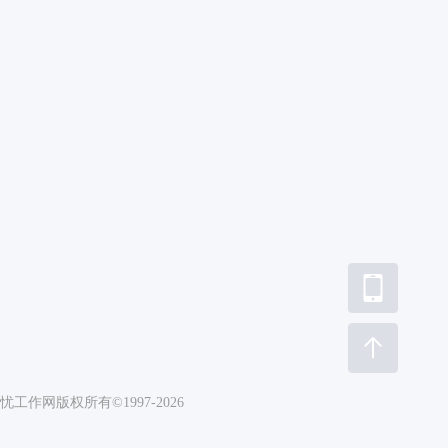
帮你应聘自媒体运营岗
互联网大厂面试求职全攻略
学习
29960次学习
工作网版权所有©1997-2026