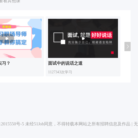
看看其他课
实习？
面试中的说话之道
6节课
1127343次学习
9719次
2015550号-5
未经51Job同意，不得转载本网站之所有招聘信息及作品 | 无忧