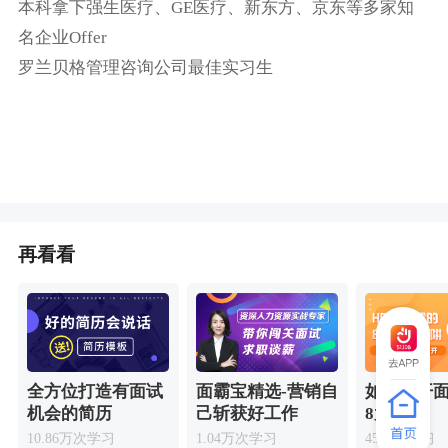
本科拿下强生医疗、GE医疗、新东方、京东等多家知
名企业Offer
罗兰贝格管理咨询公司最佳实习生
再看看
全方位打造有面试
面霸宝精选-营销自
如何避开
机会的简历
己斩获好工作
8大陷阱
10.86万次学习
1.04万次学习
4500次学习