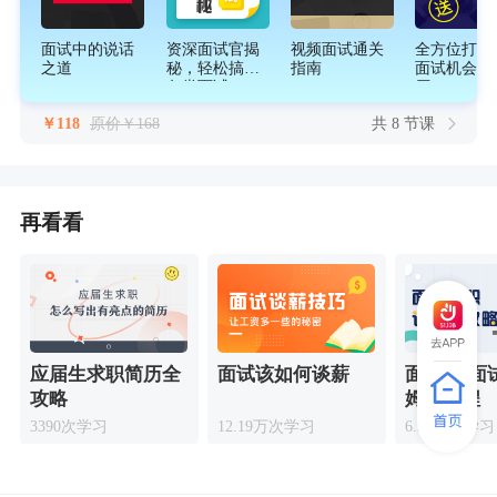
面试中的说话
资深面试官揭
视频面试通关
全方位打造
之道
秘，轻松搞定
指南
面试机会的
各类面试
历
￥118
原价￥168
共 8 节课
再看看
应届生求职简历全
面试该如何谈薪
面霸宝-面
攻略
姆式教程
3390次学习
12.19万次学习
6.91万次学习