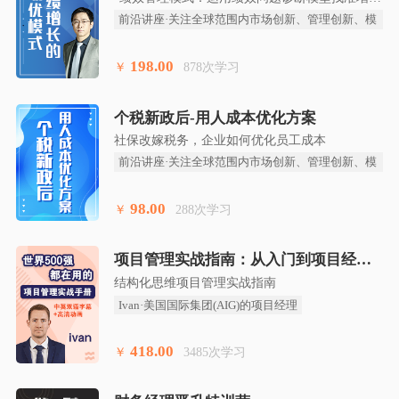
点 建立分配机制：真正以人为本，激活""剩余价
前沿讲座·关注全球范围内市场创新、管理创新、模
值”"
式创新、技术创
198.00
￥
878次学习
限时特价
个税新政后-用人成本优化方案
社保改嫁税务，企业如何优化员工成本
前沿讲座·关注全球范围内市场创新、管理创新、模
式创新、技术创
98.00
￥
288次学习
项目管理实战指南：从入门到项目经理
结构化思维项目管理实战指南
Ivan·美国国际集团(AIG)的项目经理
418.00
￥
3485次学习