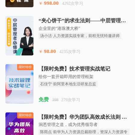
998.00
￥
4292次学习
“夹心饼干”的求生法则——中层管理者必修课
企业里的“港珠澳大桥”
汤小洁·人力资源实战专家，前程无忧特邀讲师
98.00
￥
4235次学习
【限时免费】技术管理实战笔记
给你一套开箱即用的管理框架
石佳宁·前阿里本地生活研发总监
免费
398
279次学习
【限时免费】华为团队高效成长法则
限时特价
洞悉管理之道，成为优秀领导者
陈雨点·前华为人力资源总裁助理，资深人力资源专