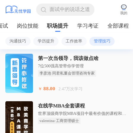
我的
面试
岗位技能
职场提升
学习考证
全部课程
沟通技巧
学历提升
工作效率
管理技巧
沟通技巧
学历提升
工作效率
管理技巧
点击收起
第一次当领导，我该做点啥
7位500强高管带你学管理
李彦池·同君私董会管理咨询专家
88.00
￥
2.47万次学习
在线学MBA全套课程
世界顶级商学院MBA项目中最有价值的课程和大
量的案例研究
valentina·工商管理硕士