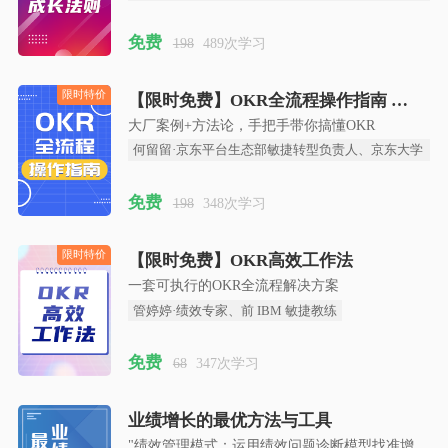
家
免费
198
489次学习
【限时免费】OKR全流程操作指南
大厂案例+方法论，手把手带你搞懂OKR
限时特价
何留留·京东平台生态部敏捷转型负责人、京东大学
高级讲师
免费
198
348次学习
【限时免费】OKR高效工作法
一套可执行的OKR全流程解决方案
管婷婷·绩效专家、前 IBM 敏捷教练
限时特价
免费
68
347次学习
业绩增长的最优方法与工具
"绩效管理模式：运用绩效问题诊断模型找准增长