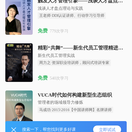
触发人才管理引擎——浅谈人才盘点理论与实践
浅谈人才盘点理论与实践
王老师·DDI认证讲师、行动学习引导师
免费
779次学习
精彩“共舞”——新生代员工管理精进
新生代员工管理实战
周力之·资深职业培训师，顾问式培训专家
免费
540次学习
VUCA时代如何构建新型生态组织
管理者的场域领导力修炼
马成功·2015\2016【中国讲师网】名牌讲师
免费
259次学习
搜索一下，帮您找到更多好课
立即试试