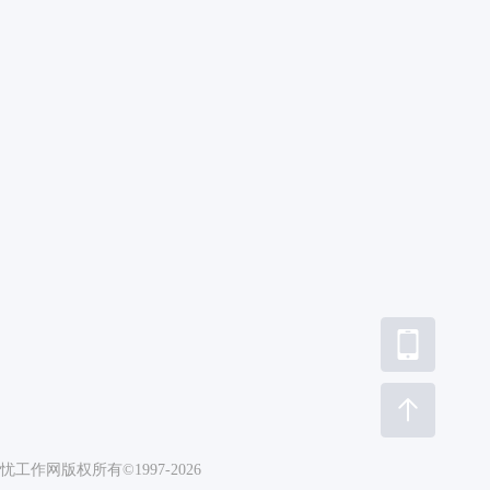
极速PPT应用课
1小时极速Excel应用课
学习
2199次学习
工作网版权所有©1997-2026