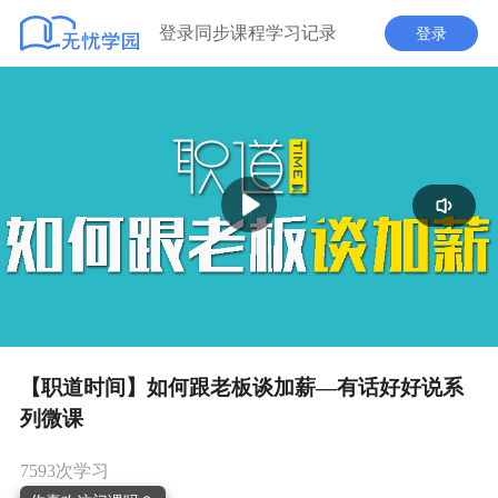
登录同步课程学习记录
登录
播
放
【职道时间】如何跟老板谈加薪—有话好好说系
列微课
7593次学习