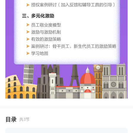
目录
共3节