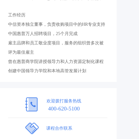
权使用者
工作经历
工作经历
Korn Ferry 高阶管理潜能评估授权使用者
Korn F
中信资本独立董事，负责收购项目中的HR专业支持
中信资本独立董
上海交通大学宾夕法尼亚大学HRD项目客座教
上海交通大学
中国惠普万人招聘项目，25个月完成
中国惠普万人招
授
雇主品牌和员工敬业度项目，服务的组织曾多次被
雇主品牌和员工
评为最佳雇主
评为最佳雇主
曾在惠普商学院讲授领导力和人力资源定制化课程
曾在惠普商学院
创建中国领导力学院和本地高管发展计划
创建中国领导力
领导阶层潜能评估，高管甄选和人才接班计划
领导阶层潜能评
多个人力资源变革项目包括系统，流程，组织和人
多个人力资源变
员的重组
员的重组
欢迎拨打服务热线
400-620-5100
跨文化管理及员工多元化项目
跨文化管理及员
教育背景
教育背景
课程合作联系
中国海洋大学英国文学专业
中国海洋大学英